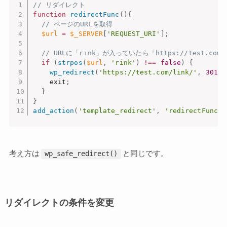
// リダイレクト
function
redirectFunc
(
)
{
// ページのURLを取得
$url
=
$_SERVER
[
'REQUEST_URI'
]
;
// URLに「rink」が入っていたら「https://test.co
if
(
strpos
(
$url
,
'rink'
)
!==
false
)
{
wp_redirect
(
'https://test.com/link/'
,
301
)
;
    exit
;
}
}
add_action
(
'template_redirect'
,
'redirectFunc'
)
考え方は
と同じです。
wp_safe_redirect()
リダイレクトの条件を変更