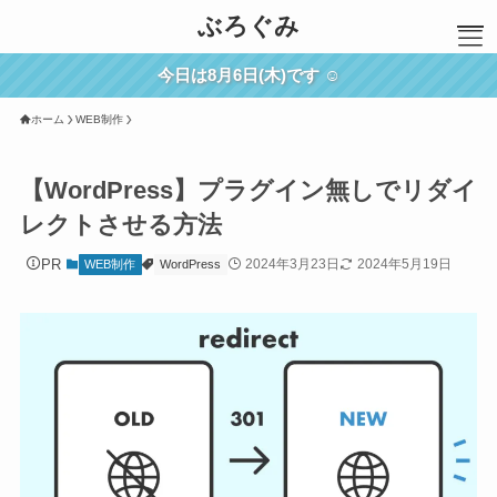
ぶろぐみ
今日は8月6日(木)です ☺︎
ホーム
WEB制作
ホーム
SWELL
WEB制作
【WordPress】プラグイン無しでリダイ
ブログ運営
レクトさせる方法
雑記
PR
2024年3月23日
2024年5月19日
WEB制作
WordPress
メモ
お問い合わせ