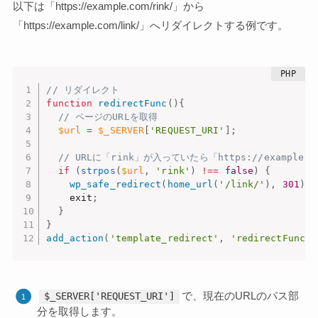
以下は「https://example.com/rink/」から
「https://example.com/link/」へリダイレクトする例です。
// リダイレクト
function
redirectFunc
(
)
{
// ページのURLを取得
$url
=
$_SERVER
[
'REQUEST_URI'
]
;
// URLに「rink」が入っていたら「https://example
if
(
strpos
(
$url
,
'rink'
)
!==
false
)
{
wp_safe_redirect
(
home_url
(
'/link/'
)
,
301
)
;
    exit
;
}
}
add_action
(
'template_redirect'
,
'redirectFunc'
)
で、現在のURLのパス部
$_SERVER['REQUEST_URI']
分を取得します。