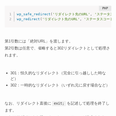
wp_safe_redirect
(
'リダイレクト先のURL'
,
'ステータス
wp_redirect
(
'リダイレクト先のURL'
,
'ステータスコード'
第1引数には「絶対URL」を渡します。
第2引数は任意で、省略すると302リダイレクトとして処理さ
れます。
301：恒久的なリダイレクト（完全に引っ越しした時な
ど）
302：一時的なリダイレクト（いずれ元に戻す場合など）
なお、リダイレクト直後に
を記述して処理を終了し
exit;
ます。