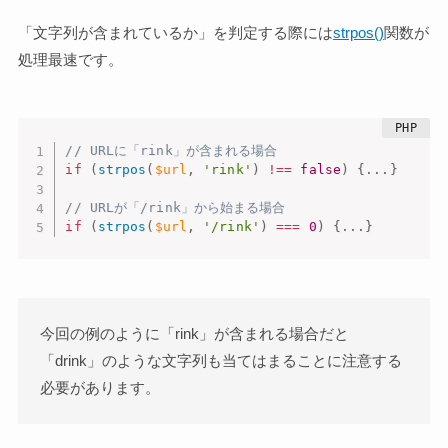
「文字列が含まれているか」を判定する際には
strpos()
関数が
処理最速です。
// URLに「rink」が含まれる場合
if
(
strpos
(
$url
,
'rink'
)
!==
false
)
{
.
.
.
}
// URLが「/rink」から始まる場合
if
(
strpos
(
$url
,
'/rink'
)
===
0
)
{
.
.
.
}
今回の例のように「rink」が含まれる場合だと
「drink」のような文字列も当てはまることに注意する
必要があります。