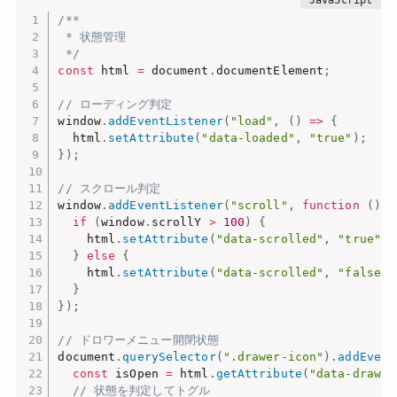
/**

 * 状態管理

 */
const
 html 
=
 document
.
documentElement
;
// ローディング判定
window
.
addEventListener
(
"load"
,
(
)
=>
{
  html
.
setAttribute
(
"data-loaded"
,
"true"
)
;
}
)
;
// スクロール判定
window
.
addEventListener
(
"scroll"
,
function
(
)
{
if
(
window
.
scrollY 
>
100
)
{
    html
.
setAttribute
(
"data-scrolled"
,
"true"
)
;
}
else
{
    html
.
setAttribute
(
"data-scrolled"
,
"false"
)
}
}
)
;
// ドロワーメニュー開閉状態
document
.
querySelector
(
".drawer-icon"
)
.
addEvent
const
 isOpen 
=
 html
.
getAttribute
(
"data-drawer
// 状態を判定してトグル