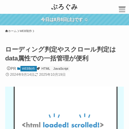
ぶろぐみ
今日は8月8日(土)です ☺︎
ホーム
WEB制作
ホーム
SWELL
WEB制作
ローディング判定やスクロール判定は
ブログ運営
data属性での一括管理が便利
雑記
PR
WEB制作
HTML
JavaScript
メモ
2024年9月14日
2025年10月19日
お問い合わせ