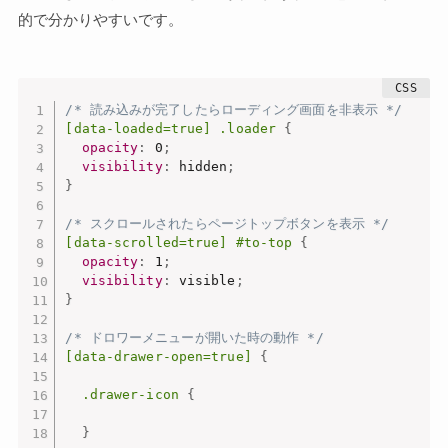
的で分かりやすいです。
/* 読み込みが完了したらローディング画面を非表示 */
[data-loaded=true] .loader
{
opacity
:
 0
;
visibility
:
 hidden
;
}
/* スクロールされたらページトップボタンを表示 */
[data-scrolled=true] #to-top
{
opacity
:
 1
;
visibility
:
 visible
;
}
/* ドロワーメニューが開いた時の動作 */
[data-drawer-open=true]
{
.drawer-icon
{
}